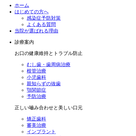
ホーム
はじめての方へ
感染症予防対策
よくある質問
当院が選ばれる理由
診療案内
お口の健康維持とトラブル防止
むし歯・歯周病治療
根管治療
小児歯科
親知らずの抜歯
顎関節症
予防治療
正しい嚙み合わせと美しい口元
矯正歯科
審美治療
インプラント