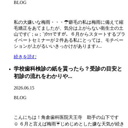
BLOG
私の大嫌いな梅雨・・・☂癖毛の私は梅雨に備えて縮
毛矯正をあてましたが、気分は上がらない衛生士の土
山です(´；ω；`)ｳｩｩですが、６月からスタートするプラ
イベートセミナーが２件ある私にとっては、モチベー
ションが上がるいいきっかけがあります♪...
続きを読む
学校歯科検診の紙を貰ったら？受診の目安と
初診の流れをわかりや...
2026.06.15
BLOG
こんにちは！角倉歯科医院天王寺 助手の山下です
☺ ６月と言えば梅雨☔じめじめとした嫌な天気が続き