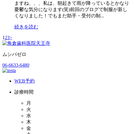
ますね、、、私は、朝起きて雨が降っているとかなり
憂鬱な気分になります(笑)前回のブログで制服が新し
くなりました！でもまだ助手・受付の制...
続きを読む
1
2
3
>
ムシバゼロ
06-6633-6480
WEB予約
診療時間
月
火
水
木
金