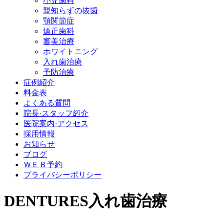
小児歯科
親知らずの抜歯
顎関節症
矯正歯科
審美治療
ホワイトニング
入れ歯治療
予防治療
症例紹介
料金表
よくある質問
院長·スタッフ紹介
医院案内·アクセス
採用情報
お知らせ
ブログ
ＷＥＢ予約
プライバシーポリシー
DENTURES
入れ歯治療