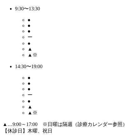
9:30〜13:30
●
●
●
ー
●
▲
▲※
14:30〜19:00
●
●
●
ー
●
▲
▲※
▲…9:00～17:00 ※日曜は隔週（診療カレンダー参照）
【休診日】木曜、祝日