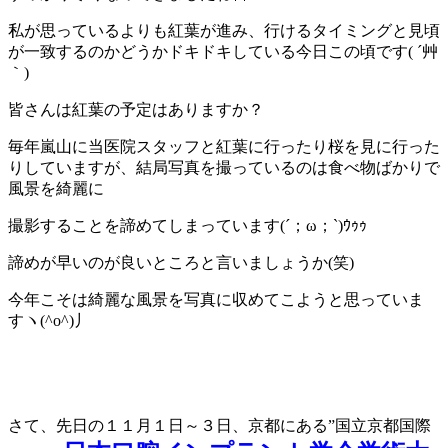
私が思っているよりも紅葉が進み、行けるタイミングと見頃
が一致するのかどうかドキドキしている今日この頃です( ´艸
｀)
皆さんは紅葉の予定はありますか？
毎年嵐山に当医院スタッフと紅葉に行ったり桜を見に行った
りしていますが、結局写真を撮っているのは食べ物ばかりで
風景を綺麗に
撮影することを諦めてしまっています(´；ω；`)ｳｩｩ
諦めが早いのが良いところと言いましょうか(笑)
今年こそは綺麗な風景を写真に収めてこようと思っていま
すヽ(^o^)丿
さて、先日の１１月１日～３日、京都にある”国立京都国際