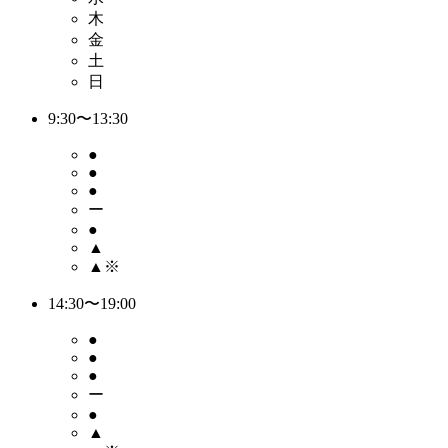
木
金
土
日
9:30〜13:30
●
●
●
ー
●
▲
▲※
14:30〜19:00
●
●
●
ー
●
▲