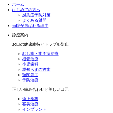
ホーム
はじめての方へ
感染症予防対策
よくある質問
当院が選ばれる理由
診療案内
お口の健康維持とトラブル防止
むし歯・歯周病治療
根管治療
小児歯科
親知らずの抜歯
顎関節症
予防治療
正しい嚙み合わせと美しい口元
矯正歯科
審美治療
インプラント