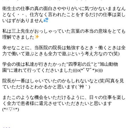
衛生士の仕事の真の面白さややりがいに気づかないままなん
となく・・、仕方なく言われたことをするだけの仕事は楽し
いはずがありません
私は三上先生がおっしゃっていた言葉の本当の意味をとても
理解できました
幸せなことに、当医院の院長は勉強するとき・働くときは全
力で働いて遊ぶときも全力で遊ぶという考え方なので(笑)
学会の後は私達が行きたかった”四季彩の丘”と”旭山動物
園”に連れて行ってくださいました(((o(*ﾟ▽ﾟ*)o)))
院長が一番はしゃいでいたのかもしれないなと(笑)写真を見
ていただけるとわかるかと思います( ´艸｀)
またこのような機会をいただけるように、日々の仕事を楽し
く全力で患者様に還元させていただきたいと思います
(*^▽^*)