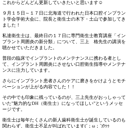
これからどんどん更新していきたいと思います☺
９月１５日～１７日に北海道で行われた日本口腔インプラン
ト学会学術大会に、院長と衛生士の木下・土山で参加してき
ました！
私達衛生士は、最終日の１７日に専門衛生士教育講座「イン
プラント周囲炎の新分類」について、三上 格先生の講演を
聴かせていただきました。
普段の臨床でインプラントのメンテナンスに携わる者とし
て、インプラント周囲炎にさせない口腔衛生指導やメンテナ
ンスに注力しています。
さらにインプラント患者さんのケアに磨きをかけようとモチ
ベーションが上がる内容でした！！
その中でも印象に残っているのが、三上先生がおっしゃって
いた”魅力的なDH（衛生士）になってほしい”というメッセ
ージです。
衛生士は毎年たくさんの新人歯科衛生士が誕生しているのも
関わらず、衛生士不足が叫ばれています(´；ω；`)ｳｩｩ