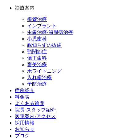
診療案内
根管治療
インプラント
虫歯治療·歯周病治療
小児歯科
親知らずの抜歯
顎関節症
矯正歯科
審美治療
ホワイトニング
入れ歯治療
予防治療
症例紹介
料金表
よくある質問
院長·スタッフ紹介
医院案内·アクセス
採用情報
お知らせ
ブログ