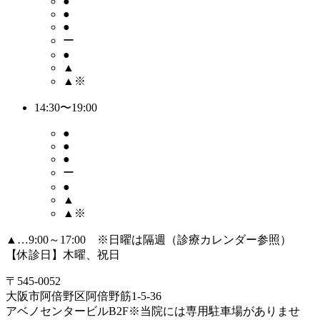
●
●
●
ー
●
▲
▲※
14:30〜19:00
●
●
●
ー
●
▲
▲※
▲…9:00～17:00 ※日曜は隔週（診療カレンダー参照）
【休診日】木曜、祝日
〒545-0052
大阪市阿倍野区阿倍野筋1-5-36
アベノセンタービルB2F
※当院には専用駐車場がありませ